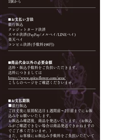
1個から
◼️お支払い方法
銀行振込
クレジットカード決済
スマホ決済(PayPay/メルペイ/LINEペイ)
楽天ペイ
コンビニ決済(手数料190円)
◼️商品代金以外の必要金額
送料・振込手数料をご負担いただきます。
送料につきましては
https://www.spira-flower.com/area/
こちらのページをご確認くださいませ。
◼️お支払期限
■銀行振込
ご注文後に原則配送日１週間前〜2日前までにお振
込みをお願いいたします。
お振込み確認後、商品を発送いたします。(お振込
みがご確認できない場合は商品発送できかねますの
でご了承くださいませ。）
また、お客様にお振込み手数料をご負担いただいて