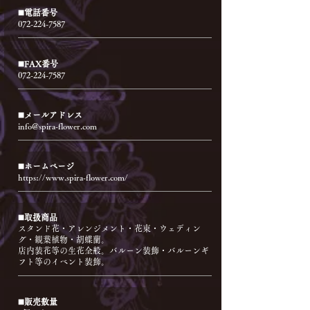
◼️電話番号
072-224-7587
◼️FAX番号
072-224-7587
◼️メールアドレス
info@spira-flower.com
◼️ホームページ
https://www.spira-flower.com/
◼️取扱商品
スタンド花・アレンジメント・花束・ウェディン
グ・観葉植物・胡蝶蘭。
店内装花等の生花全般。バルーン装飾・バルーンギ
フト等のイベント装飾。
◼️販売数量