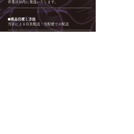
営業日以内に発送いたします。
◼️商品引渡し方法
当店による自社配送・宅配便での配送
◼️返品・不良品について
万一発送中の破損、不良品、あるいはご注文と違う
商品が届いた場合は、返送料はこちらが負担いたし
ます。
不良品の返品をご希望の場合は商品到着当日中にお
電話にてご連絡ください。当日以外の返品交換およ
びご返金は受付できませんので予めご了承ください
ませ。
商品代以外での保証はできかねますので予めご了承
くださいませ。
また、花やバルーンは大変壊れやすいものになって
おりますので多少の花かけやバルーンの空気漏れ・
破裂などはご了承くださいませ。
【返品対象】
「不良品・当社の商品の間違え」の場合
【返品時期】
商品受け取り当日以内にご連絡があった場合に返金
可能となります。