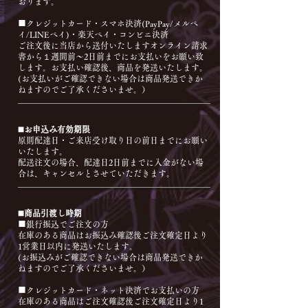
おります。
■クレジットカード・スマホ決済(PayPay/メルペ
イ/LINEペイ)・楽天ペイ・コンビニ決済
ご注文後に当店から送付いたしますオンライン請求
書から１週間前〜2日前までにお支払いをお願い致
します。お支払い確認後、商品を発送いたします。
(お支払いがご確認できない場合は商品発送できか
ねますのでご了承くださいませ。）
◼️お申込み有効期限
原則配達日・ご来店受け取り日の前日までにお願い
いたします。
配送注文の場合、配達日2日前までに入金がない場
合は、キャンセルとさせていただきます。
◼️商品引渡し時期
■銀行振込でご注文の方
在庫のある商品はお振込み確認後ご注文確定日より
1営業日以内に発送いたします。
(お振込みがご確認できない場合は商品発送できか
ねますのでご了承くださいませ。）
■クレジットカード・ネット決済でお支払いの方
在庫のある商品はご注文確認後ご注文確定日より1